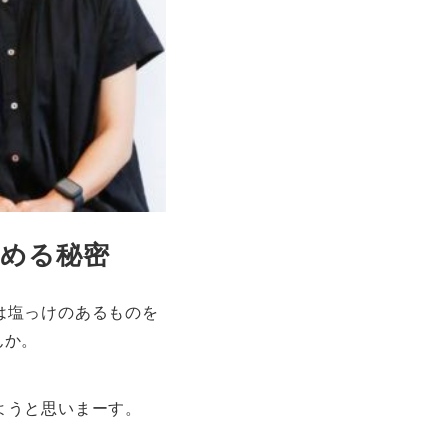
高める秘密
は塩っけのあるものを
んか。
ようと思いまーす。